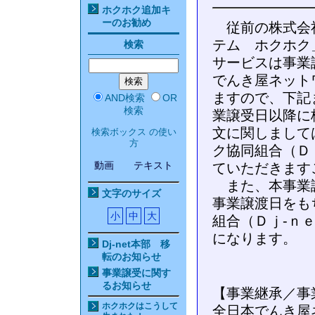
ホクホク追加キ
ーのお勧め
従前の株式会社
テム ホクホク
検索
サービスは事業譲
でんき屋ネット
ますので、下記
AND検索
OR
検索
業譲受日以降に
文に関しまして
検索ボックス の使い
方
ク協同組合（Ｄ
動画
テキスト
ていただきます
また、本事業譲
文字のサイズ
事業譲渡日をも
小
中
大
組合（Ｄｊ-ｎｅ
になります。
Dj-net本部 移
転のお知らせ
事業譲受に関す
るお知らせ
【事業継承／事
ホクホクはこうして
全日本でんき屋