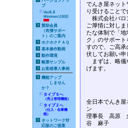
バージョンアッ
でんき屋ネット
プ
り受けることで
Ver6.8
Windows11対応
株式会社バロン
ご厚情に対しま
賛助会員
（有償サポー
たな体制で「地
ト）のご案内
ク」のサポート
ホクホクＦＡＱ
すので、ご高承
基本操作動画
伏してお願い申
動作環境
まずは、略儀な
帳票サンプル
げます。
お客様導入事例
機能アップ
しません
か？
タイプＳへ
（売上管理機能）
全日本でんき屋
タイプＺへ
ン
（仕入・在庫機
能）
理事長 
ネットワーク対
谷 麻
応版のご提案