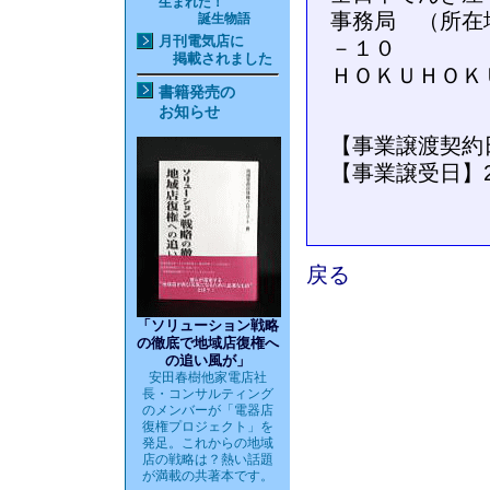
生まれた！
事務局 （所在地
誕生物語
月刊電気店
に
－１０
掲載されました
ＨＯＫＵＨＯＫＵ事
書籍発売の
（FAX番号
お知らせ
【事業譲渡契約日
【事業譲受日】2
戻る
「ソリューション戦略
の徹底で地域店復権へ
の追い風が」
安田春樹他家電店社
長・コンサルティング
のメンバーが「電器店
復権プロジェクト」を
発足。これからの地域
店の戦略は？熱い話題
が満載の共著本です。