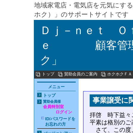
地域家電店・電気店を元気にする
ホク）」のサポートサイトです
Ｄｊ－ｎｅｔ Ｏ
ｅ 顧客管理
ク」
トップ
賛助会員のご案内
ホクホクＦＡ
メニュー
トップ
事業譲受に
賛助会員
様
会員特別室
ログイン
拝啓 時下益々
ID/パスワードを
平素は格別のご
お忘れの方
さて、この度、